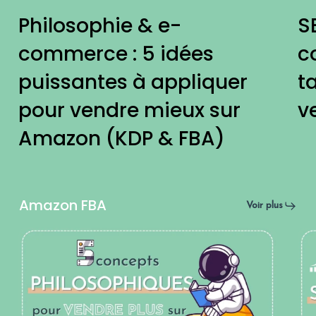
idées
po
Philosophie & e-
S
puissantes
op
commerce : 5 idées
c
à
ta
puissantes à appliquer
ta
appliquer
vis
pour vendre mieux sur
v
pour
et
Amazon (KDP & FBA)
vendre
bo
mieux
tes
sur
ve
Amazon FBA
Voir plus
Amazon
(F
Philosophie
S
(KDP
&
&
Am
&
KD
e-
:
FBA)
commerce
le