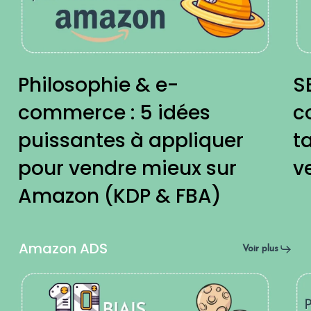
:
gu
5
co
idées
po
Philosophie & e-
S
puissantes
op
commerce : 5 idées
c
à
ta
puissantes à appliquer
ta
appliquer
vis
pour vendre mieux sur
v
pour
et
Amazon (KDP & FBA)
vendre
bo
mieux
tes
Amazon ADS
sur
ve
Voir plus
Amazon
(F
Vendre
10
(KDP
&
sur
st