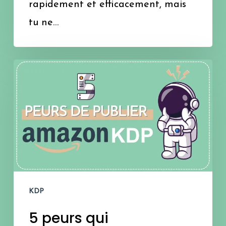
rapidement et efficacement, mais
tu ne…
5
peurs
qui
t’empêchent
de
publier
sur
KDP
Amazon
5 peurs qui
KDP