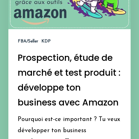
et
test
produit
FBA/Seller
KDP
:
Prospection, étude de
développe
ton
marché et test produit :
business
développe ton
avec
business avec Amazon
Amazon
Pourquoi est-ce important ? Tu veux
développer ton business