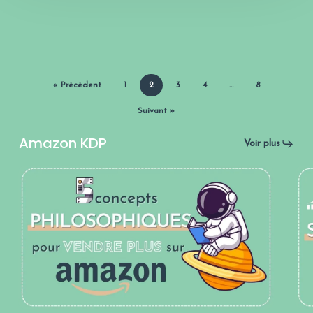
« Précédent
1
2
3
4
…
8
Suivant »
Amazon KDP
Voir plus
Philosophie
S
&
Am
e-
:
commerce
le
:
gu
5
co