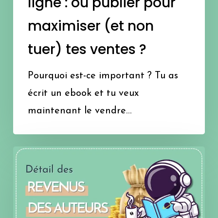
ligne : où publier pour
(et
maximiser (et non
non
tuer) tes ventes ?
tuer)
tes
Pourquoi est-ce important ? Tu as
ventes
écrit un ebook et tu veux
?
maintenant le vendre…
Qui
gagne
le
plus