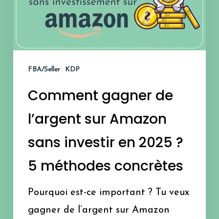
l’argent
sur
Amazon
sans
FBA/Seller
KDP
investir
Comment gagner de
en
2025
l’argent sur Amazon
?
sans investir en 2025 ?
5
5 méthodes concrètes
méthodes
concrètes
Pourquoi est-ce important ? Tu veux
gagner de l’argent sur Amazon