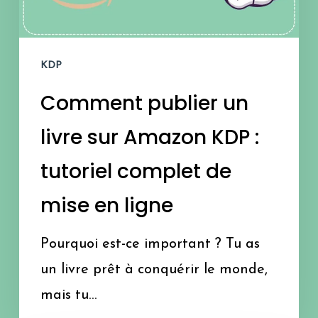
Amazon
KDP
KDP
:
Comment publier un
tutoriel
complet
livre sur Amazon KDP :
de
tutoriel complet de
mise
mise en ligne
en
ligne
Pourquoi est-ce important ? Tu as
un livre prêt à conquérir le monde,
mais tu…