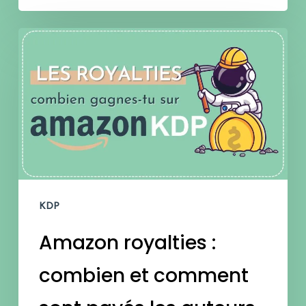
Amazon
royalties
:
combien
et
comment
sont
KDP
payés
Amazon royalties :
les
auteurs
combien et comment