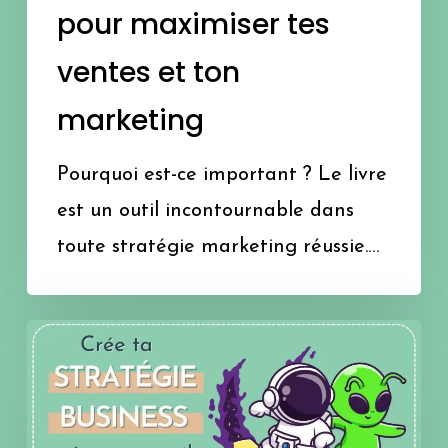
pour maximiser tes
ton
ventes et ton
marketing
marketing
Pourquoi est-ce important ? Le livre
est un outil incontournable dans
toute stratégie marketing réussie.…
Prospection,
étude
de
marché