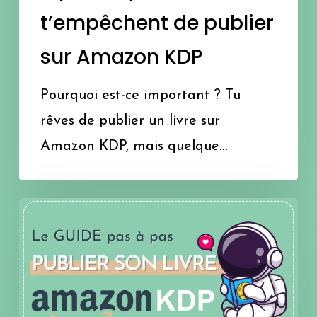
t’empêchent de publier
sur Amazon KDP
Pourquoi est-ce important ? Tu
rêves de publier un livre sur
Amazon KDP, mais quelque…
Comment
publier
un
livre
sur