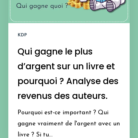
d’argent
sur
un
KDP
livre
Qui gagne le plus
et
pourquoi
d’argent sur un livre et
?
pourquoi ? Analyse des
Analyse
revenus des auteurs.
des
revenus
Pourquoi est-ce important ? Qui
des
gagne vraiment de l'argent avec un
auteurs.
livre ? Si tu…