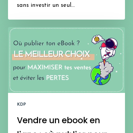
sans investir un seul…
Vendre
un
ebook
en
ligne
:
où
KDP
publier
Vendre un ebook en
pour
maximiser