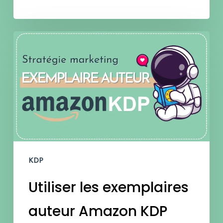
Utiliser
les
exemplaires
auteur
Amazon
KDP
pour
KDP
maximiser
Utiliser les exemplaires
tes
ventes
auteur Amazon KDP
et