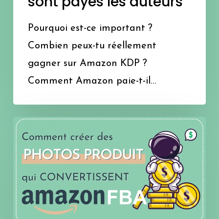
sont payés les auteurs
Pourquoi est-ce important ?
Combien peux-tu réellement
gagner sur Amazon KDP ?
Comment Amazon paie-t-il…
Photos
Produit
Amazon
:
le
secret