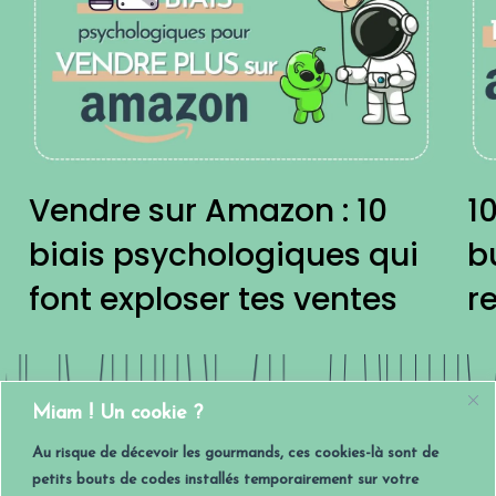
&
KD
Amazon
po
FBA)
:
un
10
bu
biais
Am
psychologiques
Ad
Vendre sur Amazon : 10
1
qui
re
biais psychologiques qui
b
font
font exploser tes ventes
r
exploser
tes
zonKDP
zonKDP
Ama
Ama
ventes
Miam ! Un cookie ?
nFBA
nFBA
Amazo
Amazo
Au risque de décevoir les gourmands, ces cookies-là sont de
petits bouts de codes installés temporairement sur votre